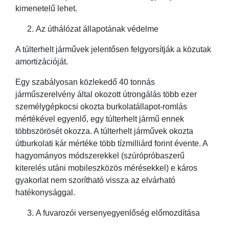
kimenetelű lehet.
Az úthálózat állapotának védelme
A túlterhelt járművek jelentősen felgyorsítják a közutak
amortizációját.
Egy szabályosan közlekedő 40 tonnás
járműszerelvény által okozott útrongálás több ezer
személygépkocsi okozta burkolatállapot-romlás
mértékével egyenlő, egy túlterhelt jármű ennek
többszörösét okozza. A túlterhelt járművek okozta
útburkolati kár mértéke több tízmilliárd forint évente. A
hagyományos módszerekkel (szúrópróbaszerű
kiterelés utáni mobileszközös mérésekkel) e káros
gyakorlat nem szorítható vissza az elvárható
hatékonysággal.
A fuvarozói versenyegyenlőség előmozdítása