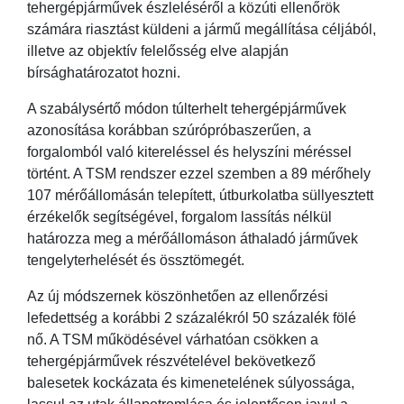
tehergépjárművek észleléséről a közúti ellenőrök
számára riasztást küldeni a jármű megállítása céljából,
illetve az objektív felelősség elve alapján
bírsághatározatot hozni.
A szabálysértő módon túlterhelt tehergépjárművek
azonosítása korábban szúrópróbaszerűen, a
forgalomból való kitereléssel és helyszíni méréssel
történt. A TSM rendszer ezzel szemben a 89 mérőhely
107 mérőállomásán telepített, útburkolatba süllyesztett
érzékelők segítségével, forgalom lassítás nélkül
határozza meg a mérőállomáson áthaladó járművek
tengelyterhelését és össztömegét.
Az új módszernek köszönhetően az ellenőrzési
lefedettség a korábbi 2 százalékról 50 százalék fölé
nő. A TSM működésével várhatóan csökken a
tehergépjárművek részvételével bekövetkező
balesetek kockázata és kimenetelének súlyossága,