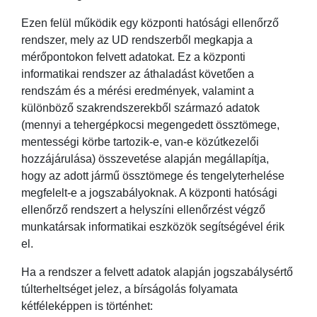
Ezen felül működik egy központi hatósági ellenőrző
rendszer, mely az UD rendszerből megkapja a
mérőpontokon felvett adatokat. Ez a központi
informatikai rendszer az áthaladást követően a
rendszám és a mérési eredmények, valamint a
különböző szakrendszerekből származó adatok
(mennyi a tehergépkocsi megengedett össztömege,
mentességi körbe tartozik-e, van-e közútkezelői
hozzájárulása) összevetése alapján megállapítja,
hogy az adott jármű össztömege és tengelyterhelése
megfelelt-e a jogszabályoknak. A központi hatósági
ellenőrző rendszert a helyszíni ellenőrzést végző
munkatársak informatikai eszközök segítségével érik
el.
Ha a rendszer a felvett adatok alapján jogszabálysértő
túlterheltséget jelez, a bírságolás folyamata
kétféleképpen is történhet: