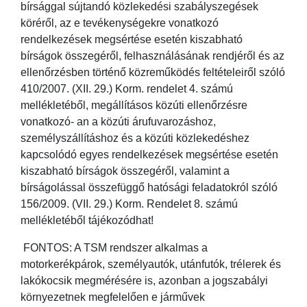
bírsággal sújtandó közlekedési szabályszegések
köréről, az e tevékenységekre vonatkozó
rendelkezések megsértése esetén kiszabható
bírságok összegéről, felhasználásának rendjéről és az
ellenőrzésben történő közreműködés feltételeiről szóló
410/2007. (XII. 29.) Korm. rendelet 4. számú
mellékletéből, megállításos közúti ellenőrzésre
vonatkozó- an a közúti árufuvarozáshoz,
személyszállításhoz és a közúti közlekedéshez
kapcsolódó egyes rendelkezések megsértése esetén
kiszabható bírságok összegéről, valamint a
bírságolással összefüggő hatósági feladatokról szóló
156/2009. (VII. 29.) Korm. Rendelet 8. számú
mellékletéből tájékozódhat!
FONTOS: A TSM rendszer alkalmas a
motorkerékpárok, személyautók, utánfutók, trélerek és
lakókocsik megmérésére is, azonban a jogszabályi
környezetnek megfelelően e járművek