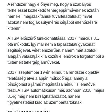
A rendszer nagy előnye még, hogy a szabályos
terheléssel közlekedő tehergépjárműveknek ezután
nem kell megszakítaniuk fuvarfeladatukat, mivel
azokat nem fogják súlymérés céljából ellenőrzésre
kiterelni.
A TSM előszűrő funkcionalitással 2017. március 31.
óta működik. Így már nem a tapasztalati gyakorlat
segítségével, véletlenszerűen, hanem mért adatok
alapján választják ki a közúti ellenőrök a forgalomból a
túlterhelt tehergépjárműveket.
2017. szeptember 19-én elindult a rendszer objektív
felelősség elve alapján működő ága, amely a
bírságolást a jármű megállítása nélkül is lehetővé
teszi. A TSM automatikusan mér, azonban 2018. május
31-ig még nem bírsághatározatot, hanem
figyelmeztetést küld az üzembentartóknak.