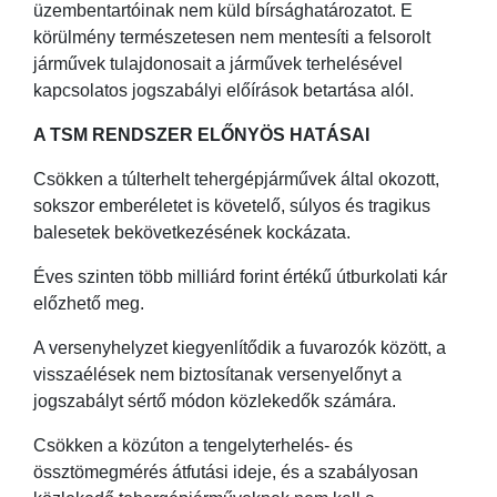
üzembentartóinak nem küld bírsághatározatot. E
körülmény természetesen nem mentesíti a felsorolt
járművek tulajdonosait a járművek terhelésével
kapcsolatos jogszabályi előírások betartása alól.
A TSM RENDSZER ELŐNYÖS HATÁSAI
Csökken a túlterhelt tehergépjárművek által okozott,
sokszor emberéletet is követelő, súlyos és tragikus
balesetek bekövetkezésének kockázata.
Éves szinten több milliárd forint értékű útburkolati kár
előzhető meg.
A versenyhelyzet kiegyenlítődik a fuvarozók között, a
visszaélések nem biztosítanak versenyelőnyt a
jogszabályt sértő módon közlekedők számára.
Csökken a közúton a tengelyterhelés- és
össztömegmérés átfutási ideje, és a szabályosan