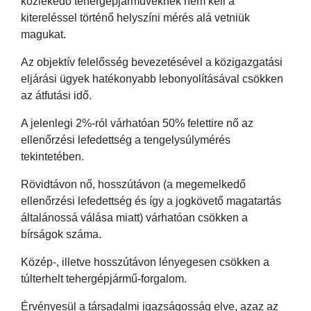
közlekedő tehergépjárműveknek nem kell a
kitereléssel történő helyszíni mérés alá vetniük
magukat.
Az objektív felelősség bevezetésével a közigazgatási
eljárási ügyek hatékonyabb lebonyolításával csökken
az átfutási idő.
A jelenlegi 2%-ról várhatóan 50% felettire nő az
ellenőrzési lefedettség a tengelysúlymérés
tekintetében.
Rövidtávon nő, hosszútávon (a megemelkedő
ellenőrzési lefedettség és így a jogkövető magatartás
általánossá válása miatt) várhatóan csökken a
bírságok száma.
Közép-, illetve hosszútávon lényegesen csökken a
túlterhelt tehergépjármű-forgalom.
Érvényesül a társadalmi igazságosság elve, azaz az