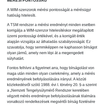
MÉRÉSI PONTOSSÁG
A WIM-szenzorok mérési pontosságát a mérésügyi
hatóság hitelesíti.
A TSM rendszer a mérési eredményt minden esetben
korrigálja a WIM-szenzor hitelesítéskor megállapított
üzemi pontossági értékével, és a korrigált érték
alapján vizsgálja az áthaladás szabályosságát. Ez
szavatolja, hogy semmiképpen ne kaphasson bírságot
olyan jármű, amely nem lépi át a megengedett
súlyhatárt.
Fontos felhívni a figyelmet arra, hogy bírságolást von
maga után minden olyan cselekmény, amely a mérés
eredményének befolyásolására irányul. A közúti
közlekedésről szóló 1988. évi I. törvény 20. §-a szerint
a „Nemzeti Tengelysúlymérő Rendszer keretében
végzett mérés eredménye befolyásolásának tilalmára
vonatkozó rendelkezések megsértői bírság fizetésére