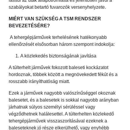
lassul az utak állapotromlása és jelentősen javul a
szabályokat betartó fuvarozók versenyhelyzete.
MIÉRT VAN SZÜKSÉG A TSM RENDSZER
BEVEZETÉSÉRE?
A tehergépjárművek terhelésének hatékonyabb
ellenőrzését elsősorban három szempont indokolja:
A közlekedés biztonságának javítása
A túlterhelt járművek fokozott baleseti kockázatot
hordoznak, többek között a megnövekedett fékút és a
rosszabb irányíthatóság miatt.
Ezek a járművek nagyobb valószínűséggel okoznak
balesetet, és a balesetek is sokkal nagyobb arányban
járhatnak súlyos személyi sérüléssel vagy
végződhetnek halálesettel. A túlterhelten közlekedő
tehergépjárművek visszaszorításával ezeknek a
baleseteknek jó része elkerülhető, vagy enyhébb