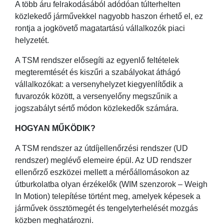
A több áru felrakodásából adódóan túlterhelten
közlekedő járművekkel nagyobb haszon érhető el, ez
rontja a jogkövető magatartású vállalkozók piaci
helyzetét.
A TSM rendszer elősegíti az egyenlő feltételek
megteremtését és kiszűri a szabályokat áthágó
vállalkozókat: a versenyhelyzet kiegyenlítődik a
fuvarozók között, a versenyelőny megszűnik a
jogszabályt sértő módon közlekedők számára.
HOGYAN MŰKÖDIK?
A TSM rendszer az útdíjellenőrzési rendszer (UD
rendszer) meglévő elemeire épül. Az UD rendszer
ellenőrző eszközei mellett a mérőállomásokon az
útburkolatba olyan érzékelők (WIM szenzorok – Weigh
In Motion) telepítése történt meg, amelyek képesek a
járművek össztömegét és tengelyterhelését mozgás
közben meghatározni.