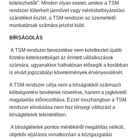
kötelezhetők”. Minden olyan esetet, amikor a TSM
rendszer túlterhelt járművet vagy mérésbefolyásolási
szándékot észlel, a TSM rendszer az üzemeltető
munkatársak számára jelzést küld.
BÍRSÁGOLÁS
A TSM rendszer bevezetése nem keletkeztet újabb
fizetési kötelezettséget az érintett vállalkozások
számára, ugyanakkor hathatósan elősegíti a korábban
is elvárt jogszabályi követelmények érvényesülését.
A TSM rendszer célja nem a bírságokból származó
költségvetési bevételek növelése, hanem a jogkövető
magatartás előmozdítása. Ezzel összhangban a TSM
rendszer elindulása nem hoz lényegi változást a
bírságtételek tekintetében.
A bírságtételek pontos mértékéről megállítás nélküli,
objektív eljárásra vonatkozóan a közigazgatási