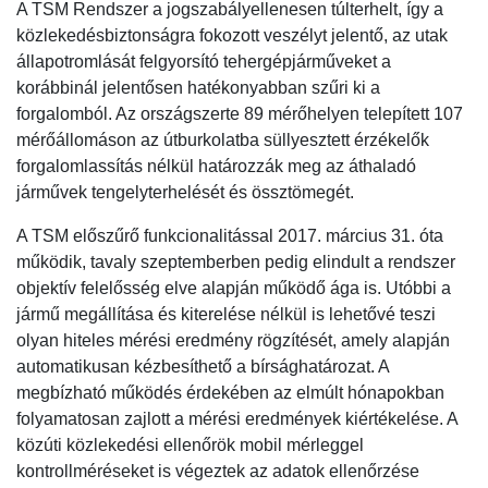
A TSM Rendszer a jogszabályellenesen túlterhelt, így a
közlekedésbiztonságra fokozott veszélyt jelentő, az utak
állapotromlását felgyorsító tehergépjárműveket a
korábbinál jelentősen hatékonyabban szűri ki a
forgalomból. Az országszerte 89 mérőhelyen telepített 107
mérőállomáson az útburkolatba süllyesztett érzékelők
forgalomlassítás nélkül határozzák meg az áthaladó
járművek tengelyterhelését és össztömegét.
A TSM előszűrő funkcionalitással 2017. március 31. óta
működik, tavaly szeptemberben pedig elindult a rendszer
objektív felelősség elve alapján működő ága is. Utóbbi a
jármű megállítása és kiterelése nélkül is lehetővé teszi
olyan hiteles mérési eredmény rögzítését, amely alapján
automatikusan kézbesíthető a bírsághatározat. A
megbízható működés érdekében az elmúlt hónapokban
folyamatosan zajlott a mérési eredmények kiértékelése. A
közúti közlekedési ellenőrök mobil mérleggel
kontrollméréseket is végeztek az adatok ellenőrzése