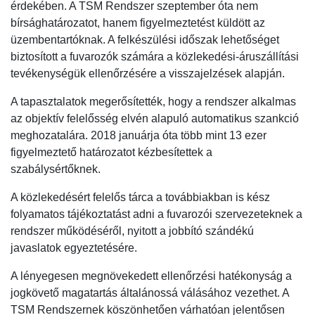
érdekében. A TSM Rendszer szeptember óta nem
bírsághatározatot, hanem figyelmeztetést küldött az
üzembentartóknak. A felkészülési időszak lehetőséget
biztosított a fuvarozók számára a közlekedési-áruszállítási
tevékenységük ellenőrzésére a visszajelzések alapján.
A tapasztalatok megerősítették, hogy a rendszer alkalmas
az objektív felelősség elvén alapuló automatikus szankció
meghozatalára. 2018 januárja óta több mint 13 ezer
figyelmeztető határozatot kézbesítettek a
szabálysértőknek.
A közlekedésért felelős tárca a továbbiakban is kész
folyamatos tájékoztatást adni a fuvarozói szervezeteknek a
rendszer működéséről, nyitott a jobbító szándékú
javaslatok egyeztetésére.
A lényegesen megnövekedett ellenőrzési hatékonyság a
jogkövető magatartás általánossá válásához vezethet. A
TSM Rendszernek köszönhetően várhatóan jelentősen